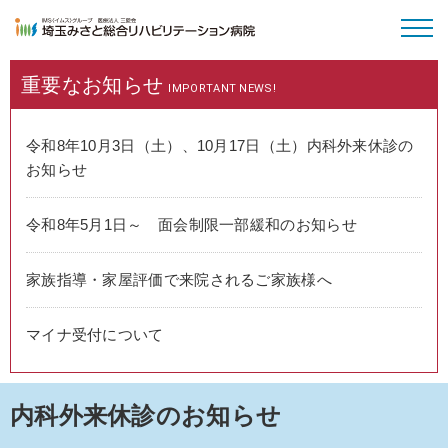
重要な
お知らせ
病院のご案内
IMPORTANT NEWS!
外来受診
令和8年10月3日（土）、10月17日（土）内科外来休診の
お知らせ
入院・面会
令和8年5月1日～ 面会制限一部緩和のお知らせ
特長と取り組み
家族指導・家屋評価で来院されるご家族様へ
採用情報
マイナ受付について
内科外来休診のお知らせ