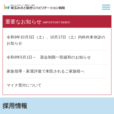
重要な
お知らせ
病院のご案内
IMPORTANT NEWS!
外来受診
令和8年10月3日（土）、10月17日（土）内科外来休診の
お知らせ
入院・面会
令和8年5月1日～ 面会制限一部緩和のお知らせ
特長と取り組み
家族指導・家屋評価で来院されるご家族様へ
採用情報
マイナ受付について
採用情報