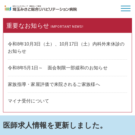
重要な
お知らせ
病院のご案内
IMPORTANT NEWS!
外来受診
令和8年10月3日（土）、10月17日（土）内科外来休診の
お知らせ
入院・面会
令和8年5月1日～ 面会制限一部緩和のお知らせ
特長と取り組み
家族指導・家屋評価で来院されるご家族様へ
採用情報
マイナ受付について
医師求人情報を更新しました。