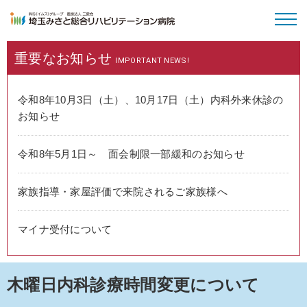
重要な
お知らせ
病院のご案内
IMPORTANT NEWS!
外来受診
令和8年10月3日（土）、10月17日（土）内科外来休診の
お知らせ
入院・面会
令和8年5月1日～ 面会制限一部緩和のお知らせ
特長と取り組み
家族指導・家屋評価で来院されるご家族様へ
採用情報
マイナ受付について
木曜日内科診療時間変更について