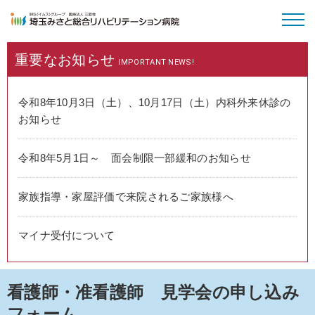
重要な
お知らせ
病院のご案内
IMPORTANT NEWS!
外来受診
令和8年10月3日（土）、10月17日（土）内科外来休診の
お知らせ
入院・面会
令和8年5月1日～ 面会制限一部緩和のお知らせ
特長と取り組み
家族指導・家屋評価で来院されるご家族様へ
採用情報
マイナ受付について
看護師・准看護師 見学会の申し込み
フォーム