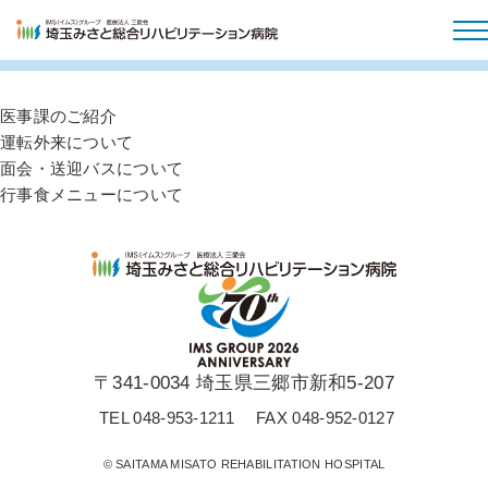
PASSO Vol.25
病院のご案内
医事課のご紹介
運転外来について
外来受診
面会・送迎バスについて
行事食メニューについて
入院・面会
特長と取り組み
採用情報
〒341-0034 埼玉県三郷市新和5-207
TEL 048-953-1211
FAX 048-952-0127
© SAITAMA MISATO REHABILITATION HOSPITAL